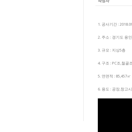
작성자
1. 공사기간 : 2018.09
2. 주소 : 경기도 용
3. 규모 : 지상5층
​4. 구조 : PC조,
5. 연면적 :​ 85,457㎡ 
6. 용도 : 공장,창고시