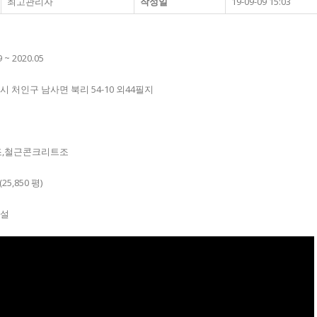
최고관리자
작성일
19-09-09 15:03
 ~ 2020.05
인시 처인구 남사면 북리 54-10 외44필지
철골조,철근콘크리트조
(25,850 평)
설​