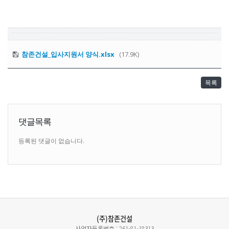
참존건설_입사지원서 양식.xlsx
(17.9K)
목록
댓글목록
등록된 댓글이 없습니다.
(주)참존건설
사업자등록번호 : 261-81-18313