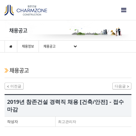
채용공고
채용정보
채용공고
채용공고
이전글
다음글
2019년 참존건설 경력직 채용 [건축/안전] - 접수
마감
작성자
최고관리자