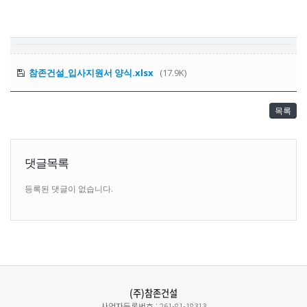
참존건설_입사지원서 양식.xlsx
(17.9K)
목록
댓글목록
등록된 댓글이 없습니다.
(주)참존건설
사업자등록번호 : 261-81-18313