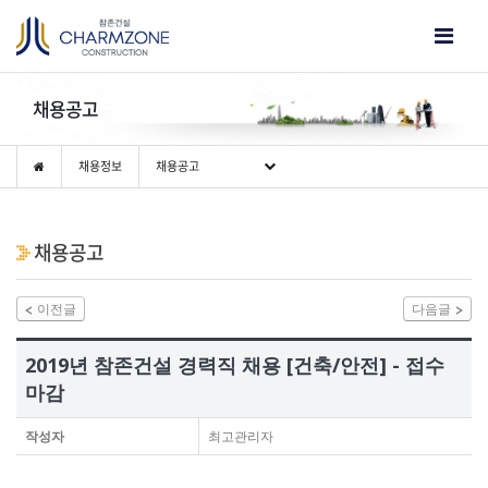
채용공고
채용정보
채용공고
채용공고
이전글
다음글
2019년 참존건설 경력직 채용 [건축/안전] - 접수
마감
작성자
최고관리자