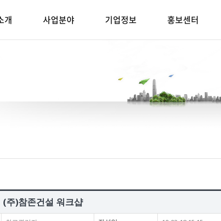
소개
사업분야
기업정보
홍보센터
기 (주)참존건설 워크샵