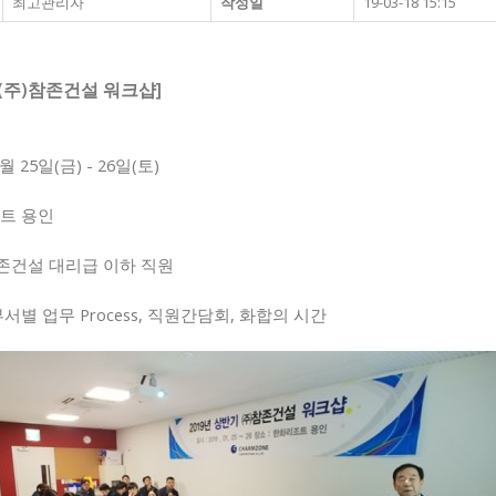
최고관리자
작성일
19-03-18 15:15
 (주)참존건설 워크샵]
1월 25일(금) - 26일(토)
조트 용인
)참존건설 대리급 이하 직원
 부서별 업무 Process, 직원간담회, 화합의 시간